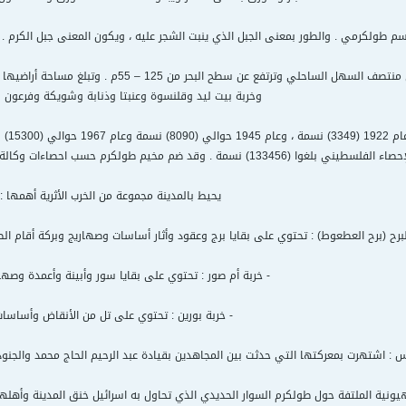
اسم طولكرمي . والطور بمعنى الجبل الذي ينبت الشجر عليه ، ويكون المعنى جبل الكرم 
وخربة بيت ليد وقلنسوة وعنبتا وذنابة وشويكة وفرعون 
 الفلسطيني بلغوا (133456) نسمة . وقد ضم مخيم طولكرم حسب احصاءات وكالة الغوث لعام 1997 حوالي (13587) لاجئا .
يحيط بالمدينة مجموعة من الخرب الأثرية أهمها :
البرح (برح العطعوط) : تحتوي على بقايا برج وعقود وأثار أساسات وصهاريج وبركة أقام ا
- خربة أم صور : تحتوي على بقايا سور وأبينة وأعمدة وصهار
- خربة بورين : تحتوي على تل من الأنقاض وأساسات
: اشتهرت بمعركتها التي حدثت بين المجاهدين بقيادة عبد الرحيم الحاج محمد والجنود البريطا
نية الملتفة حول طولكرم السوار الحديدي الذي تحاول به اسرائيل خنق المدينة وأهلها