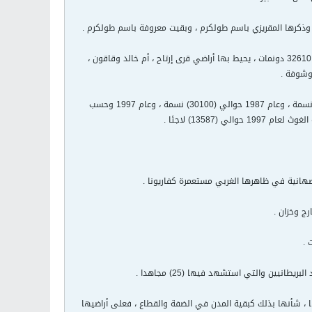
. وذكرها المقريزي باسم طولكرم ، وبقيت معروفة باسم طولكرم .
تقع مدينة طولكرم في منتصف السهل الساحلي وترتفع عن سطح البحر من 125 – 55م . وتبلغ مساحة أراضيها 32610 دونمات ، يحيط بها أراضي قرى إرتاح ، أم خالد وقاقون ،
وشوفة .
قدر عدد سكانها في عام 1922 (3349) نسمة ، وعام 1945 حوالي (8090) نسمة وعام 1967 حوالي (15300) نسمة ، وعام 1987 حوالي (30100) نسمة ، وعام 1997 وحسب
لصهانية في ظاهرها الغربي مستعمرة كفاريونا .
ج وخزان .
 .
نيين والتي استشهد فيها (25) مجاهدا .
 ، شأنها بذلك كبقية المدن في الضفة والقطاع ، فعلى أراضيها