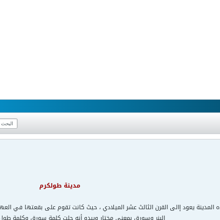
مدينة طولكرم
ذه المدينة يعود إالى القرن الثالث عشر الميلادي ، حيث كانت تقوم على بقعتها في العهد
البنر وسورق بمعنى مختار ويبدو أنه حلت كلمة سورق وكلمة طول 