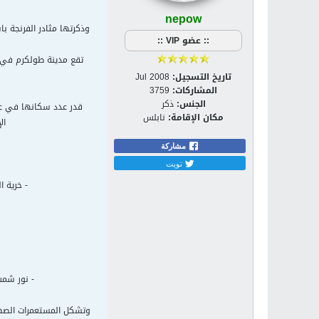
nepow
وذكرتها مثادر الفرنجة ب
:: عضو VIP ::
تاريخ التسجيل:
Jul 2008
المشاركات:
3759
الجنس:
ذكر
مكان الإقامة:
نابلس
الإحصاء
مشاركة
تويت
- خرية 
- نور شمس 
وتشكل المستعمرات الصهيو