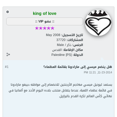
king of love
:: عضو VIP ::
تاريخ التسجيل:
May 2008
المشاركات:
37720
الجنس:
ذكر / Male
مكان الإقامة:
القدس
الدولة:
Palestine [PS]
هل ينضم ميسي إلى مارادونا بقائمة العظماء؟
#1
11-23-2014, 11:21 PM
يستعد ليونيل ميسي مهاجم الأرجنتين للانضمام إلى مواطنه دييغو مارادونا
في قائمة عظماء اللعبة، عندما يتقابل منتخب بلاده اليوم الأحد مع ألمانيا في
نهائي كأس العالم لكرة القدم بالبرازيل.