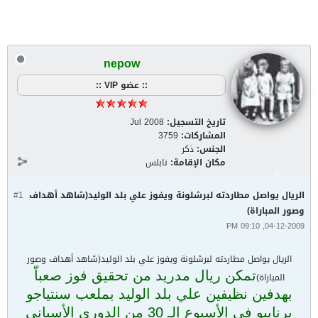
nepow
:: عضو VIP ::
تاريخ التسجيل:
Jul 2008
المشاركات:
3759
الجنس:
ذكر
مكان الإقامة:
نابلس
الريال يواصل مطاردته لبرشلونة ويفوز علي بلد الوليد(شاهد أهداف
#1
وصور المباراة)
04-12-2009, 09:10 PM
الريال يواصل مطاردته لبرشلونة ويفوز علي بلد الوليد(شاهد أهداف وصور
تمكن ريال مدريد من تحقيق فوز صعباّ
المباراة)
بهدفين نظيفين علي بلد الوليد بملعب سنتياجو
برنابيو في الأسبوع الـ 30 من الدوري الأسباني