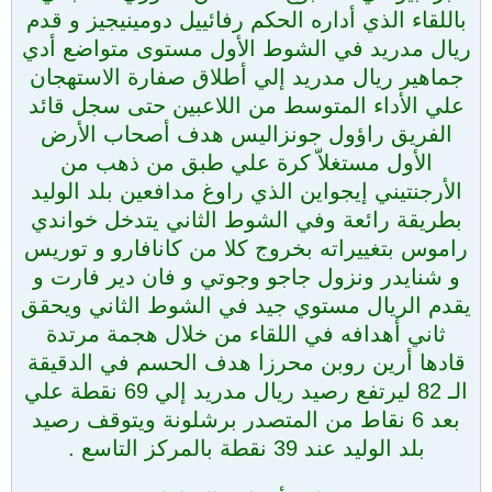
باللقاء الذي أداره الحكم رفائييل دومينيجيز و قدم
ريال مدريد في الشوط الأول مستوى متواضع أدي
جماهير ريال مدريد إلي أطلاق صفارة الاستهجان
علي الأداء المتوسط من اللاعبين حتى سجل قائد
الفريق راؤول جونزاليس هدف أصحاب الأرض
الأول مستغلاّ كرة علي طبق من ذهب من
الأرجنتيني إيجواين الذي راوغ مدافعين بلد الوليد
بطريقة رائعة وفي الشوط الثاني يتدخل خواندي
راموس بتغييراته بخروج كلا من كانافارو و توريس
و شنايدر ونزول جاجو وجوتي و فان دير فارت و
يقدم الريال مستوي جيد في الشوط الثاني ويحقق
ثاني أهدافه في اللقاء من خلال هجمة مرتدة
قادها أرين روبن محرزا هدف الحسم في الدقيقة
الـ 82 ليرتفع رصيد ريال مدريد إلي 69 نقطة علي
بعد 6 نقاط من المتصدر برشلونة ويتوقف رصيد
بلد الوليد عند 39 نقطة بالمركز التاسع .