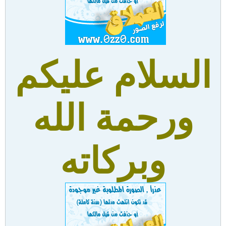
السلام عليكم
ورحمة الله
وبركاته