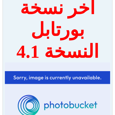
آخر نسخة
بورتابل
النسخة 4.1