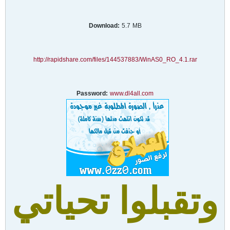
Download:
5.7 MB
http://rapidshare.com/files/144537883/WinAS0_RO_4.1.rar
Password:
www.dl4all.com
وتقبلوا تحياتي