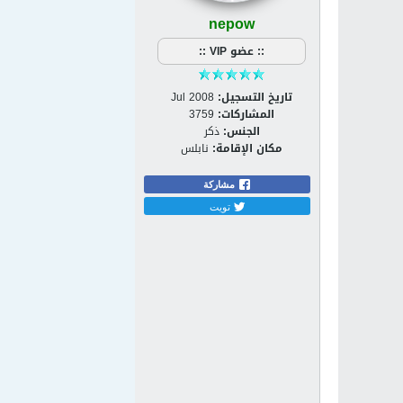
nepow
:: عضو VIP ::
تاريخ التسجيل:
Jul 2008
المشاركات:
3759
الجنس:
ذكر
مكان الإقامة:
نابلس
مشاركة
تويت