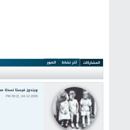
آخر نشاط
الصور
المشاركات
ويندوز فيستا نسخة محمول
04-12-2009, 09:21 PM