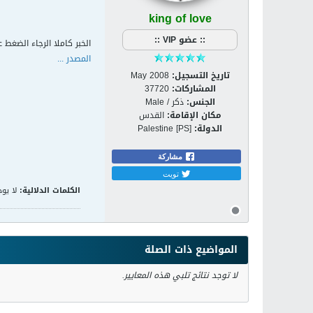
king of love
:: عضو VIP ::
الخبر كاملا الرجاء الضغط ع
المصدر ...
تاريخ التسجيل:
May 2008
المشاركات:
37720
الجنس:
ذكر / Male
مكان الإقامة:
القدس
الدولة:
Palestine [PS]
مشاركة
تويت
الكلمات الدلالية:
لا يوج
المواضيع ذات الصلة
لا توجد نتائج تلبي هذه المعايير.