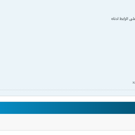
لى الرابط ادناه
د