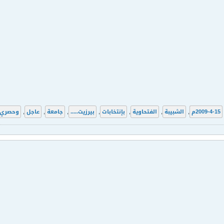
15-4-2009م
,
الشبيبة
,
الفتحاوية
,
بإنتخابات
,
بيرزيت.....
,
جامعة
,
عاجل
,
وحصري