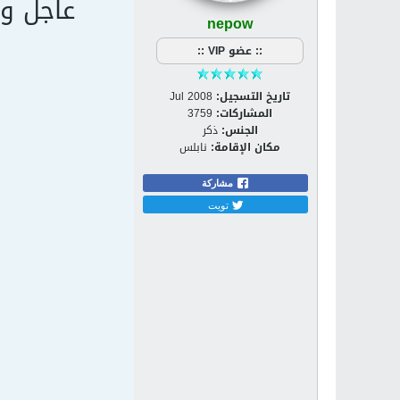
عاجل و
nepow
:: عضو VIP ::
تاريخ التسجيل:
Jul 2008
المشاركات:
3759
الجنس:
ذكر
مكان الإقامة:
نابلس
مشاركة
تويت