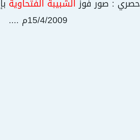
حصري : صور فوز
الشبيبة الفتحاوية
بإن
15/4/2009م ....