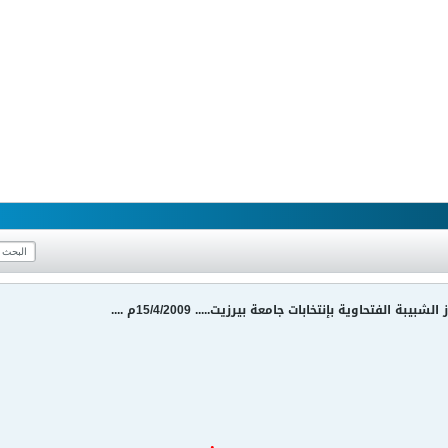
 الفتحاوية بإنتخابات جامعة بيرزيت..... 15/4/2009م ....