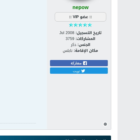
nepow
:: عضو VIP ::
تاريخ التسجيل:
Jul 2008
المشاركات:
3759
الجنس:
ذكر
مكان الإقامة:
نابلس
مشاركة
تويت