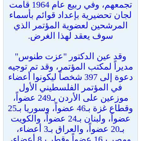
تجمعهم، وفي ربيع عام 1964 قامت
لجان تحضيرية بإعداد قوائم بأسماء
المرشحين لعضوية المؤتمر الذي
سوف يعقد لهذا الغرض.
وقد عين الدكتور "عزت طنوس"
مديراً لمكتب المؤتمر، وقد تم توجيه
دعوة إلى 397 شخصاً ليكونوا أعضاء
في المؤتمر الفلسطيني الأول
موزعين على الأردن بـ249 عضواً،
وقطاع غزة بـ46 عضواً، وسوريا بـ25
عضواً، ولبنان بـ24 عضواً، والكويت
بـ20 عضواً، والعراق بـ3 أعضاء،
ومصر بـ16 عضواً وقطر بـ8 أعضاء،