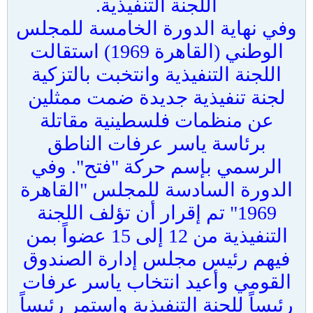
اللجنة التنفيذية.
وفي نهاية الدورة الخامسة للمجلس
الوطني (القاهرة 1969) استقالت
اللجنة التنفيذية وانتخبت بالتزكية
لجنة تنفيذية جديدة ضمت ممثلين
عن منظمات فلسطينية مقاتلة
برئاسة ياسر عرفات الناطق
الرسمي بإسم حركة "فتح". وفي
الدورة السادسة للمجلس "القاهرة
1969" تم إقرار أن تؤلف اللجنة
التنفيذية من 12 إلى 15 عضواً بمن
فيهم رئيس مجلس إدارة الصندوق
القومي وأعيد انتخاب ياسر عرفات
رئيساً للجنة التنفيذية واستمر رئيساً