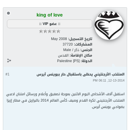
king of love
:: عضو VIP ::
تاريخ التسجيل:
May 2008
المشاركات:
37720
الجنس:
ذكر / Male
مكان الإقامة:
القدس
الدولة:
Palestine [PS]
المنتخب الأرجنتيني يحظى باستقبال حار ببوينس آيرس
#1
12-13-2014, 06:11 PM
استقبل آلاف الأشخاص اليوم الاثنين بموجة تصفيق وأعلام ورسائل امتنان لاعبي
المنتخب الأرجنتيني لكرة القدم وصيف كأس العالم 2014 بالبرازيل في مطار إزيزا
بضواحي بوينس آيرس.