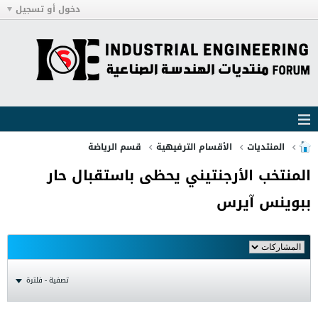
دخول أو تسجيل
المنتديات
الأقسام الترفيهية
قسم الرياضة
المنتخب الأرجنتيني يحظى باستقبال حار
ببوينس آيرس
تصفية - فلترة