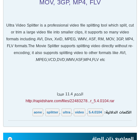
MOV, 3GP, MP4, FLV
Ultra Video Splitter is a professional video file splitting tool which split, cut
or trim a large video file into smaller clips, it supports so many video
formats including AVI, Divx, XviD, MPEG, WMV, ASF, RM, MOV, 3GP, MP4,
FLV formats.The Movie Splitter supports splitting video directly without re-
encoding; it also supprots splitting video to other formats like AVI,
MPEG,VCD,DVD,WMV,ASF,MP4,FLV etc.
الحجم 11.4 ميجا
http://rapidshare.com/files/22483278...r_5.4.0104.rar
الكلمات الدلالية:
5.4.0104
,
video
,
ultra
,
splitter
,
aone
المواضيع ذات الصلة