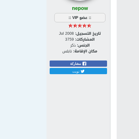
nepow
:: عضو VIP ::
تاريخ التسجيل:
Jul 2008
المشاركات:
3759
الجنس:
ذكر
مكان الإقامة:
نابلس
مشاركة
تويت