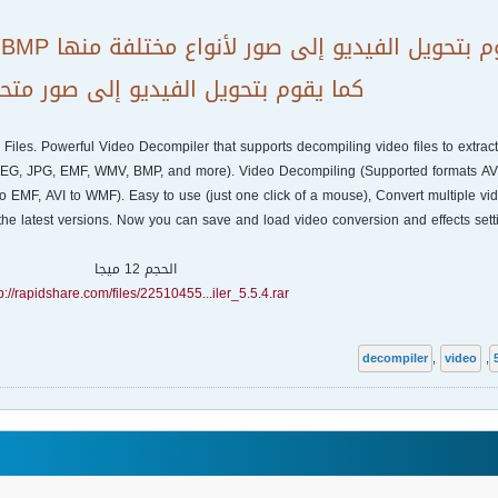
ويل الفيديو إلى صور لأنواع مختلفة منها PNG, JPEG, JPG, EMF, WMV, BMP .
كما يقوم بتحويل الفيديو إلى صور متحركة F
iles. Powerful Video Decompiler that supports decompiling video files to extract
JPEG, JPG, EMF, WMV, BMP, and more). Video Decompiling (Supported formats AVI
to EMF, AVI to WMF). Easy to use (just one click of a mouse), Convert multiple vid
he latest versions. Now you can save and load video conversion and effects set
الحجم 12 ميجا
p://rapidshare.com/files/22510455...iler_5.5.4.rar
decompiler
,
video
,