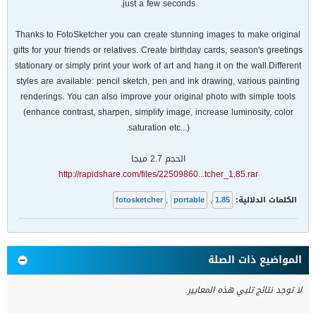
just a few seconds.
Thanks to FotoSketcher you can create stunning images to make original
gifts for your friends or relatives. Create birthday cards, season's greetings
stationary or simply print your work of art and hang it on the wall.Different
styles are available: pencil sketch, pen and ink drawing, various painting
renderings. You can also improve your original photo with simple tools
(enhance contrast, sharpen, simplify image, increase luminosity, color
saturation etc...).
الحجم 2.7 ميجا
http://rapidshare.com/files/22509860...tcher_1.85.rar
الكلمات الدلالية:
1.85
,
portable
,
fotosketcher
المواضيع ذات الصلة
لا توجد نتائج تلبي هذه المعايير.