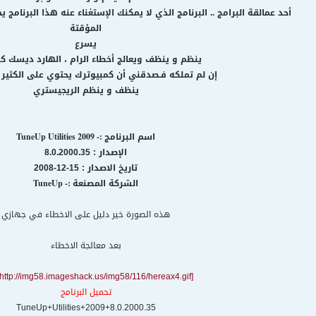
أحد عمالقة البرامج .. البرنامج الذي لا يمكنك الإستغناء عنه هذا البرنام
المؤقتة
يسرع
ينظم و ينظف ويعالج أخطاء الرام ، الهارد ديسك 
إن لم تملكه فـصدقني أن كمبيوترك يحتوي على الكثير 
ينظف و ينظم الريجيستري
اسم البرنامج
:- TuneUp Utilities 2009
الإصدار : 8.0.2000.35
تاريخ الاصدار : 15-12-2008
الشركة المصنعة
:- TuneUp
هذه الصورة خير دليل على الاخطاء في جهازي
بعد معالجة الاخطاء
[img=http://img58.imageshack.us/img58/116/hereax4.gif]
تحميل البرنامج
TuneUp+Utilities+2009+8.0.2000.35