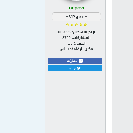
nepow
:: عضو VIP ::
تاريخ التسجيل:
Jul 2008
المشاركات:
3759
الجنس:
ذكر
مكان الإقامة:
نابلس
مشاركة
تويت