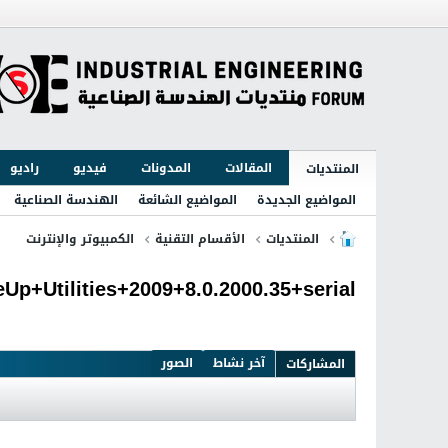
المقالات
المدونات
فيديو
راديو
المنتديات
المواضيع الجديدة
المواضيع الشائعة
الهندسة الصناعية
المنتديات
الأقسام التقنية
الكمبيوتر والإنترنت
Up+Utilities+2009+8.0.2000.35+serial
آخر نشاط
الصور
المشاركات