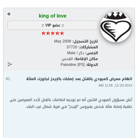
king of love
:: عضو VIP ::
تاريخ التسجيل:
May 2008
المشاركات:
37720
الجنس:
ذكر / Male
مكان الإقامة:
القدس
الدولة:
Palestine [PS]
اتهام ممرض كمبودي بالقتل بعد إصابات بالإيدز تجاوزت المائة
#1
12-23-2014, 11:56 AM
أعلن مسؤول كمبودي الاثنين أنه تم توجيه اتهامات بالقتل لأحد الممرضين على
خلفية إصابة مائة شخص بفيروس "الإيدز" في قرية شمال غرب البلاد.