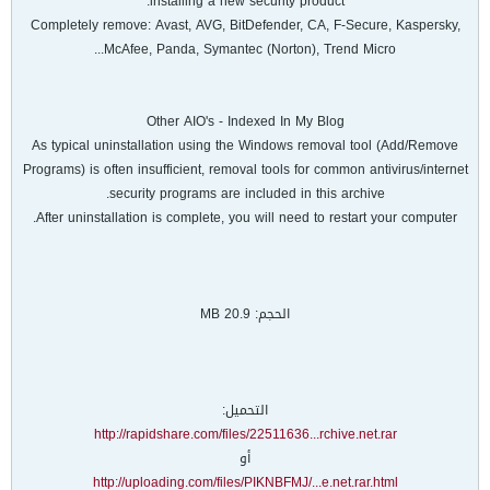
installing a new security product.
Completely remove: Avast, AVG, BitDefender, CA, F-Secure, Kaspersky,
McAfee, Panda, Symantec (Norton), Trend Micro...
Other AIO's - Indexed In My Blog
As typical uninstallation using the Windows removal tool (Add/Remove
Programs) is often insufficient, removal tools for common antivirus/internet
security programs are included in this archive.
After uninstallation is complete, you will need to restart your computer.
الحجم: 20.9 MB
التحميل:
http://rapidshare.com/files/22511636...rchive.net.rar
أو
http://uploading.com/files/PIKNBFMJ/...e.net.rar.html