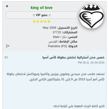
king of love
:: عضو VIP ::
تاريخ التسجيل:
May 2008
المشاركات:
37720
الجنس:
ذكر / Male
مكان الإقامة:
القدس
الدولة:
Palestine [PS]
خمس مدن أسترالية تحتضن بطولة كأس آسيا
#1
01-09-2015, 06:11 PM
تستعد ملاعب مدن سيدني وملبورن بريزبين وكانبيرا ونيوكاسل لاحتضان بطولة
كأس أمم آسيا 2015 من 9 إلى 31 يناير/كانون الثاني الجاري.
الخبر كاملا الرجاء الضغط على الرابط ادناه