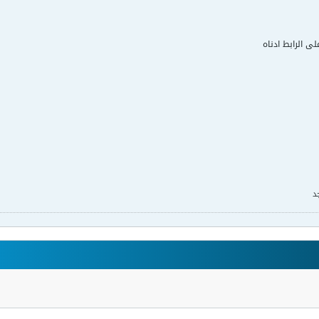
لى الرابط ادناه
د