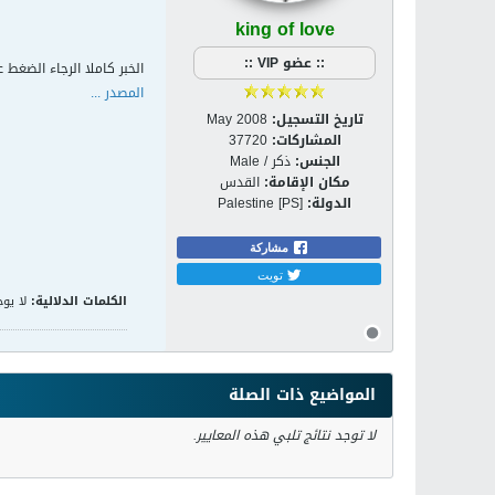
king of love
:: عضو VIP ::
الخبر كاملا الرجاء الضغط ع
المصدر ...
تاريخ التسجيل:
May 2008
المشاركات:
37720
الجنس:
ذكر / Male
مكان الإقامة:
القدس
الدولة:
Palestine [PS]
مشاركة
تويت
الكلمات الدلالية:
لا يوج
المواضيع ذات الصلة
لا توجد نتائج تلبي هذه المعايير.