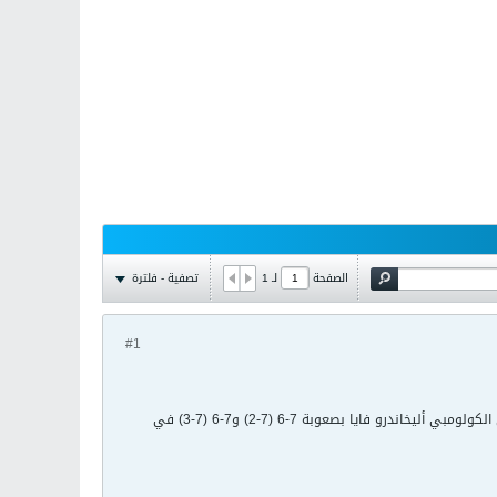
تصفية - فلترة
الصفحة
لـ
1
#1
توج السويسري روجيه فيدرر المصنف رابعا للمرة السابعة بدورة هاله الألمانية الدولية لكرة المضرب بعد فوزه على الكولومبي أليخاندرو فايا بصعوبة 7-6 (7-2) و7-6 (7-3) في