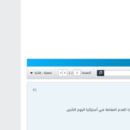
تصفية - فلترة
الصفحة
لـ
1
#1