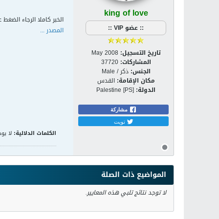
king of love
الخبر كاملا الرجاء الضغط ع
:: عضو VIP ::
المصدر ...
تاريخ التسجيل:
May 2008
المشاركات:
37720
الجنس:
ذكر / Male
مكان الإقامة:
القدس
الدولة:
Palestine [PS]
مشاركة
تويت
الكلمات الدلالية:
لا يوج
المواضيع ذات الصلة
لا توجد نتائج تلبي هذه المعايير.