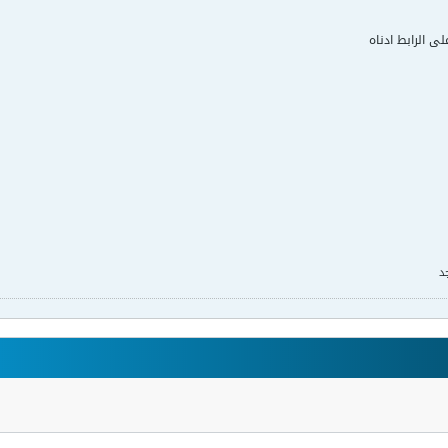
لى الرابط ادناه
د