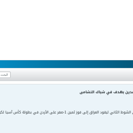
رافدين بهدف في شباك النشامى
فوز ثمين 1-صفر على الأردن في بطولة كأس آسيا لكرة القدم المقامة في أستراليا اليوم الاثنين.