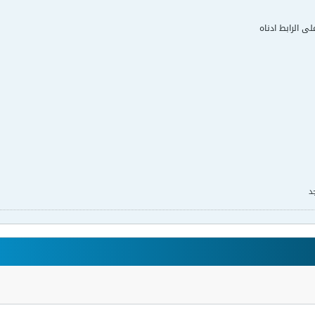
لى الرابط ادناه
د