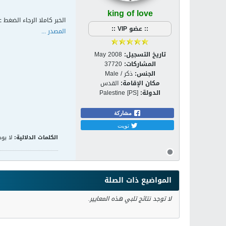
king of love
الخبر كاملا الرجاء الضغط ع
:: عضو VIP ::
المصدر ...
تاريخ التسجيل:
May 2008
المشاركات:
37720
الجنس:
ذكر / Male
مكان الإقامة:
القدس
الدولة:
Palestine [PS]
مشاركة
تويت
الكلمات الدلالية:
لا يوج
المواضيع ذات الصلة
لا توجد نتائج تلبي هذه المعايير.