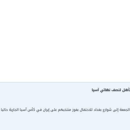
لتأهل لنصف نهائي آسيا
 الجمعة إلى شوارع بغداد للاحتفال بفوز منتخبهم على إيران في كأس آسيا الجارية حاليا ف