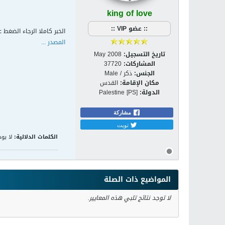
king of love
:: عضو VIP ::
الخبر كاملا الرجاء الضغط ع
المصدر ...
تاريخ التسجيل:
May 2008
المشاركات:
37720
الجنس:
ذكر / Male
مكان الإقامة:
القدس
الدولة:
Palestine [PS]
مشاركة
تويت
الكلمات الدلالية:
لا يوج
المواضيع ذات الصلة
لا توجد نتائج تلبي هذه المعايير.