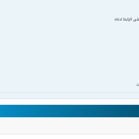
لى الرابط ادناه
د