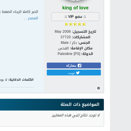
king of love
الخبر كاملا الرجاء الضغط ع
:: عضو VIP ::
المصدر ...
تاريخ التسجيل:
May 2008
المشاركات:
37720
الجنس:
ذكر / Male
مكان الإقامة:
القدس
الدولة:
Palestine [PS]
مشاركة
تويت
الكلمات الدلالية:
لا يوج
المواضيع ذات الصلة
لا توجد نتائج تلبي هذه المعايير.