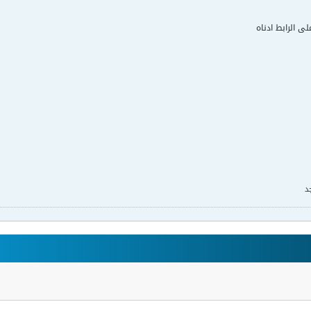
لى الرابط ادناه
د