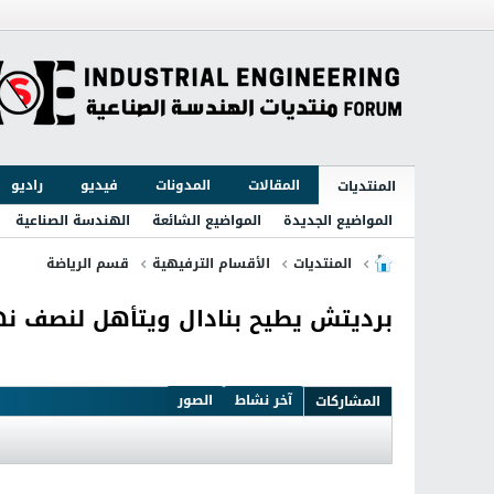
المقالات
المدونات
فيديو
راديو
المنتديات
المواضيع الجديدة
المواضيع الشائعة
الهندسة الصناعية
المنتديات
الأقسام الترفيهية
قسم الرياضة
برديتش يطيح بنادال ويتأهل لنصف نها
آخر نشاط
الصور
المشاركات