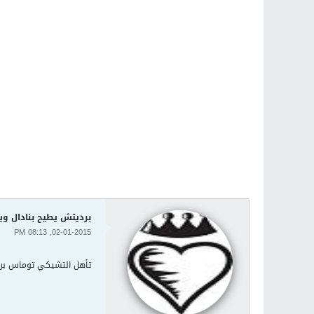
برديتش يطيح بنادال وي
02-01-2015, 08:13 PM
تأهل التشيكي توماس برديتش 