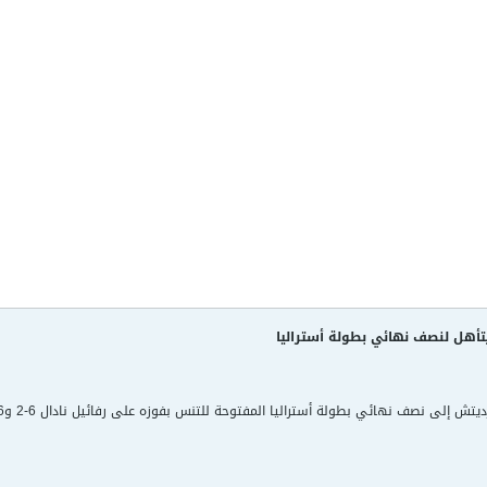
تأهل لنصف نهائي بطولة أستراليا
إلى نصف نهائي بطولة أستراليا المفتوحة للتنس بفوزه على رفائيل نادال 6-2 و6-صفر و7-6.