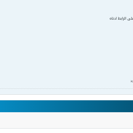
لى الرابط ادناه
د