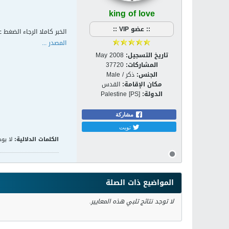
king of love
:: عضو VIP ::
الخبر كاملا الرجاء الضغط ع
المصدر ...
تاريخ التسجيل:
May 2008
المشاركات:
37720
الجنس:
ذكر / Male
مكان الإقامة:
القدس
الدولة:
Palestine [PS]
مشاركة
تويت
الكلمات الدلالية:
لا يوج
المواضيع ذات الصلة
لا توجد نتائج تلبي هذه المعايير.