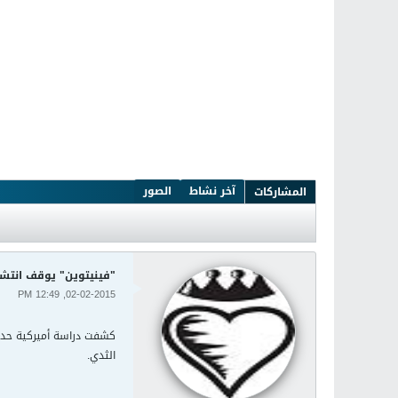
آخر نشاط
الصور
المشاركات
"فينيتوين" يوقف انتش
02-02-2015, 12:49 PM
كشفت دراسة أميركية حديث
الثدي.