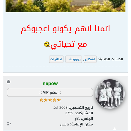
اتمنا انهم يكونو اعجبوكم
مع تحياتي
الكلمات الدلالية:
اشكال
,
روووعة...
,
لطائرات
nepow
:: عضو VIP ::
تاريخ التسجيل:
Jul 2008
المشاركات:
3759
الجنس:
ذكر
مكان الإقامة:
نابلس