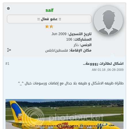
saif
:: عضو فعال ::
تاريخ التسجيل:
Jun 2009
المشاركات:
106
الجنس:
ذكر
مكان الإقامة:
فلسطين/نابلس
اشكال لطائرات روووعة...
#1
06-28-2009, 01:18 AM
طائراة ظريفه الاشكال و طريفه بلا جدال مع إضافات ورسومات خيال ^_^