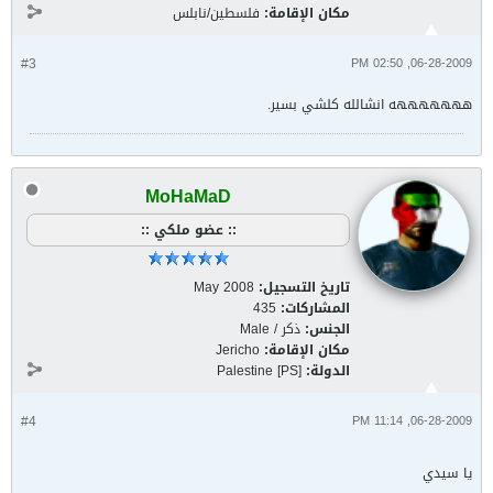
مكان الإقامة:
فلسطين/نابلس
#3
06-28-2009, 02:50 PM
هههههههه انشالله كلشي بسير.
MoHaMaD
:: عضو ملكي ::
تاريخ التسجيل:
May 2008
المشاركات:
435
الجنس:
ذكر / Male
مكان الإقامة:
Jericho
الدولة:
Palestine [PS]
#4
06-28-2009, 11:14 PM
يا سيدي