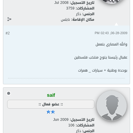
تاريخ التسجيل:
Jul 2008
المشاركات:
3759
الجنس:
ذكر
مكان الإقامة:
نابلس
#2
06-28-2009, 02:43 PM
والله المصاري بتعمل
عقبال رئيسنا يتوج منتخب فلسطين
بوحدة وطنية + سيارات _ همرات
saif
:: عضو فعال ::
تاريخ التسجيل:
Jun 2009
المشاركات:
106
الجنس:
ذكر