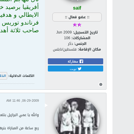
saif
أفريقيا برصيد 
الايطالي و هدفين
:: عضو فعال ::
فرناندو توريس و
صاحب ثلاثة أهد
تاريخ التسجيل:
Jun 2009
المشاركات:
106
الجنس:
ذكر
مكان الإقامة:
فلسطين/نابلس
مشاركة
تويت
الكلمات الدلالية:
الذ
06-29-2009, 11:46 AM
والله يا عمي البرازيل بتل
ربع ساعة من المباراة بتره