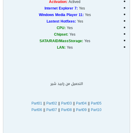
Activation:
Actived
Internet Explorer 7:
Yes
Windows Media Player 11:
Yes
Lastest Hotfixes:
Yes
CPU:
Yes
Chipset:
Yes
SATA/RAID/MassStorage:
Yes
LAN:
Yes
التحميل من رابيد شير
Part01
||
Part02
||
Part03
||
Part04
||
Part05
Part06
||
Part07
||
Part08
||
Part09
||
Part10