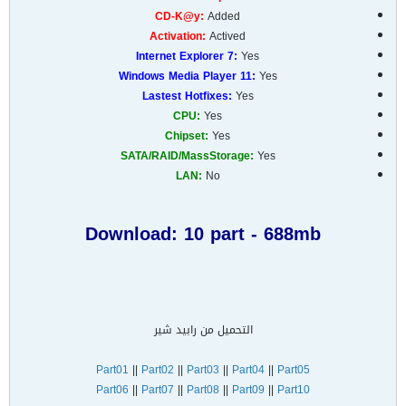
CD-K@y:
Added
Activation:
Actived
Internet Explorer 7:
Yes
Windows Media Player 11:
Yes
Lastest Hotfixes:
Yes
CPU:
Yes
Chipset:
Yes
SATA/RAID/MassStorage:
Yes
LAN:
No
Download: 10 part - 688mb
التحميل من رابيد شير
Part01
||
Part02
||
Part03
||
Part04
||
Part05
Part06
||
Part07
||
Part08
||
Part09
||
Part10