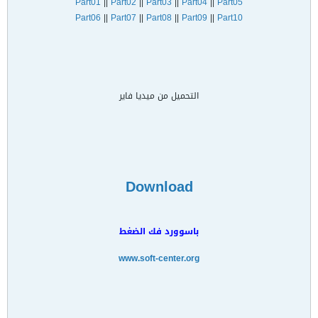
Part01
||
Part02
||
Part03
||
Part04
||
Part05
Part06
||
Part07
||
Part08
||
Part09
||
Part10
التحميل من ميديا فاير
Download
باسوورد فك الضغط
www.soft-center.org