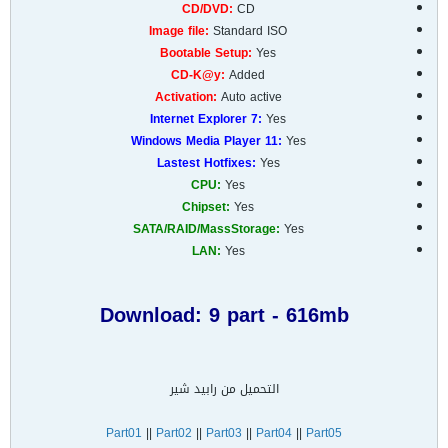
CD/DVD:
CD
Image file:
Standard ISO
Bootable Setup:
Yes
CD-K@y:
Added
Activation:
Auto active
Internet Explorer 7:
Yes
Windows Media Player 11:
Yes
Lastest Hotfixes:
Yes
CPU:
Yes
Chipset:
Yes
SATA/RAID/MassStorage:
Yes
LAN:
Yes
Download: 9 part - 616mb
التحميل من رابيد شير
Part01
||
Part02
||
Part03
||
Part04
||
Part05