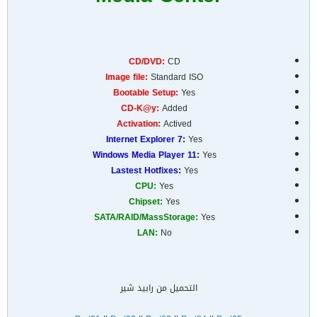
CD/DVD:
CD
Image file:
Standard ISO
Bootable Setup:
Yes
CD-K@y:
Added
Activation:
Actived
Internet Explorer 7:
Yes
Windows Media Player 11:
Yes
Lastest Hotfixes:
Yes
CPU:
Yes
Chipset:
Yes
SATA/RAID/MassStorage:
Yes
LAN:
No
التحميل من رابيد شير