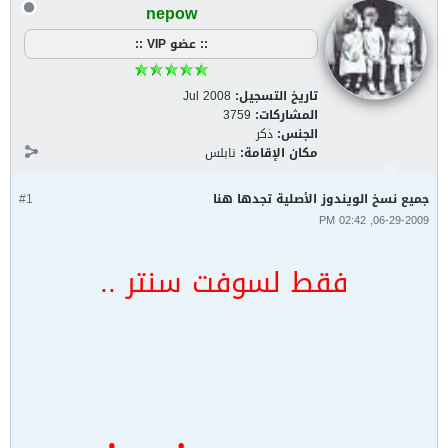
nepow
:: عضو VIP ::
تاريخ التسجيل:
Jul 2008
المشاركات:
3759
الجنس:
ذكر
مكان الإقامة:
نابلس
جميع نسخ الويندوز الأصلية تجدها هنا
#1
06-29-2009, 02:42 PM
فقط لسوفت سنتر ..