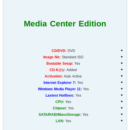
Media Center Edition
CD/DVD:
DVD
Image file:
Standard ISO
Bootable Setup:
Yes
CD-K@y:
Added
Activation:
Auto Active
Internet Explorer 7:
Yes
Windows Media Player 11:
Yes
Lastest Hotfixes:
Yes
CPU:
Yes
Chipset:
Yes
SATA/RAID/MassStorage:
Yes
LAN:
Yes