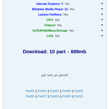
Internet Explorer 7:
Yes
Windows Media Player 11:
Yes
Lastest Hotfixes:
Yes
CPU:
Yes
Chipset:
Yes
SATA/RAID/MassStorage:
Yes
LAN:
Yes
Download: 10 part - 669mb
التحميل من رابيد شير
Part01
||
Part02
||
Part03
||
Part04
||
Part05
Part06
||
Part07
||
Part08
||
Part09
||
Part10