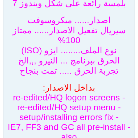
بلمسة رائعة على شكل ويندوز 7
اصدار...... ميكروسوفت
سيريال تفعيل الاصدار...... ممتاز
100%
نوع الملف........ ايزو (ISO)
الحرق ببرنامج ... النيرو ,,,الخ
تجربة الحرق ..... تمت بنجاح
بداخل الاصدار:
- re-edited/HQ logon screens
- re-edited/HQ setup menu
- setup/installing errors fix
- IE7, FF3 and GC all pre-install
also