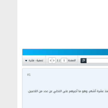
تصفية - فلترة
الصفحة
لـ
1
#1