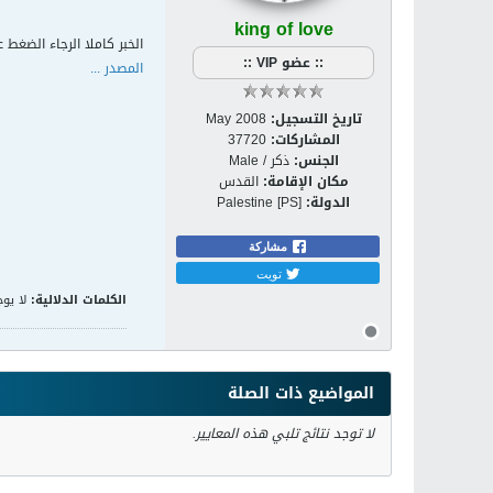
king of love
الخبر كاملا الرجاء الضغط ع
:: عضو VIP ::
المصدر ...
تاريخ التسجيل:
May 2008
المشاركات:
37720
الجنس:
ذكر / Male
مكان الإقامة:
القدس
الدولة:
Palestine [PS]
مشاركة
تويت
الكلمات الدلالية:
لا يوج
المواضيع ذات الصلة
لا توجد نتائج تلبي هذه المعايير.