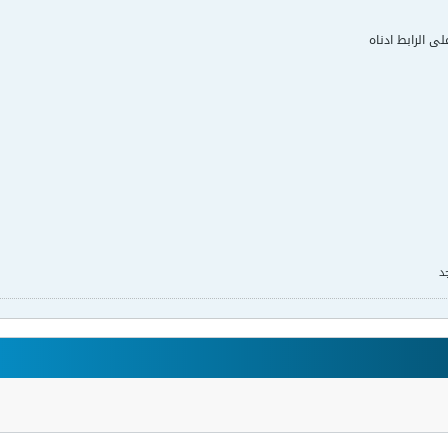
لى الرابط ادناه
د