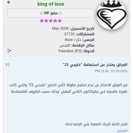
king of love
:: عضو VIP ::
تاريخ التسجيل:
May 2008
المشاركات:
37720
الجنس:
ذكر / Male
مكان الإقامة:
القدس
الدولة:
Palestine [PS]
العراق يعتذر عن استضافة "خليجي 23"
#1
02-19-2015, 11:40 PM
قرر العراق الاعتذار عن عدم تنظيم بطولة كأس الخليج "خليجي 23" والتي كانت
مقررة بالبصرة في يناير/كانون الثاني المقبل، وذلك بسبب الظروف الاقتصادية.
الخبر كاملا الرجاء الضغط على الرابط ادناه
المصدر ...