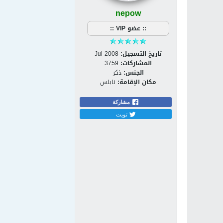
nepow
:: عضو VIP ::
تاريخ التسجيل:
Jul 2008
المشاركات:
3759
الجنس:
ذكر
مكان الإقامة:
نابلس
مشاركة
تويت