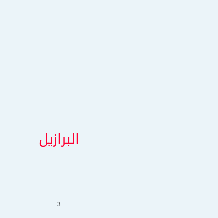
البرازيل
3