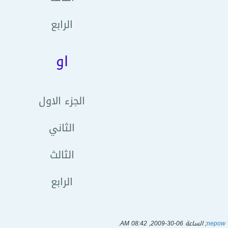
الرابع
او
الجزء الاول
الثاني
الثالث
الرابع
nepow
; الساعة
06-30-2009, 08:42 AM
.