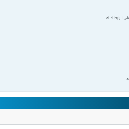
لى الرابط ادناه
د