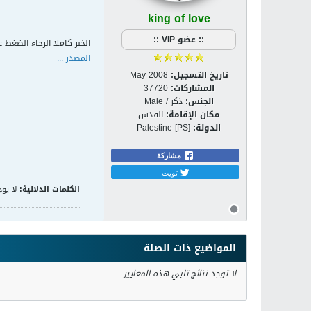
king of love
:: عضو VIP ::
الخبر كاملا الرجاء الضغط ع
المصدر ...
تاريخ التسجيل:
May 2008
المشاركات:
37720
الجنس:
ذكر / Male
مكان الإقامة:
القدس
الدولة:
Palestine [PS]
مشاركة
تويت
الكلمات الدلالية:
لا يوج
المواضيع ذات الصلة
لا توجد نتائج تلبي هذه المعايير.