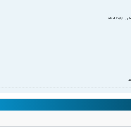
لى الرابط ادناه
د