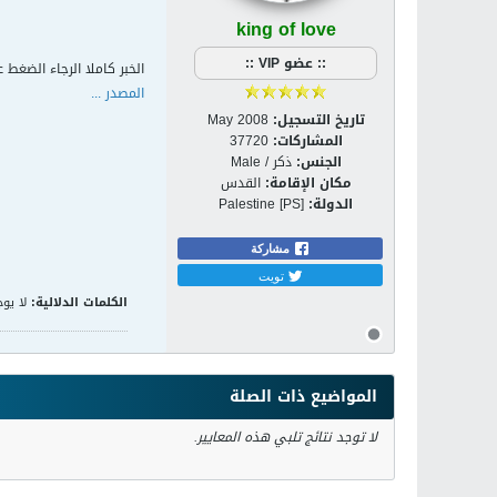
king of love
:: عضو VIP ::
الخبر كاملا الرجاء الضغط ع
المصدر ...
تاريخ التسجيل:
May 2008
المشاركات:
37720
الجنس:
ذكر / Male
مكان الإقامة:
القدس
الدولة:
Palestine [PS]
مشاركة
تويت
الكلمات الدلالية:
لا يوج
المواضيع ذات الصلة
لا توجد نتائج تلبي هذه المعايير.