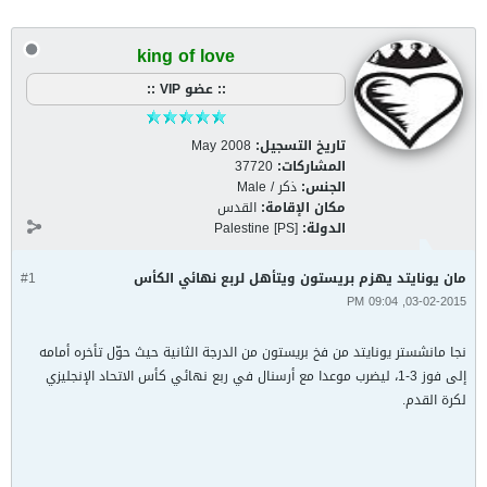
king of love
:: عضو VIP ::
تاريخ التسجيل:
May 2008
المشاركات:
37720
الجنس:
ذكر / Male
مكان الإقامة:
القدس
الدولة:
Palestine [PS]
مان يونايتد يهزم بريستون ويتأهل لربع نهائي الكأس
#1
03-02-2015, 09:04 PM
نجا مانشستر يونايتد من فخ بريستون من الدرجة الثانية حيث حوّل تأخره أمامه
إلى فوز 3-1، ليضرب موعدا مع أرسنال في ربع نهائي كأس الاتحاد الإنجليزي
لكرة القدم.