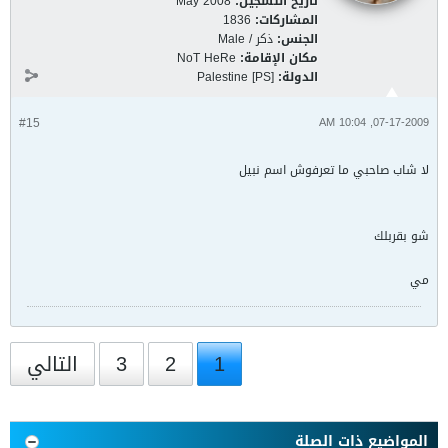
تاريخ التسجيل:
May 2008
المشاركات:
1836
الجنس:
ذكر / Male
مكان الإقامة:
NoT HeRe
الدولة:
Palestine [PS]
#15
07-17-2009, 10:04 AM
لا شاب صاحبي ما تعرفوش اسم نبيل
شو بقربلك
مي
1
2
3
التالي
المواضيع ذات الصلة