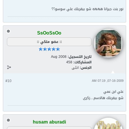
نور بنت جيرانا هههه شو بيقربلك علي سوسو؟؟
SsOoSsOo
:: عضو ملكي ::
تاريخ التسجيل:
Aug 2008
المشاركات:
458
الجنس:
انثى
#10
07-16-2009, 07:19 AM
علي ابن عمي
شو بيقربلك هالاسم....زكرى
husam aburadi