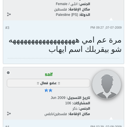
الجنس:
انثى / Female
مكان الإقامة:
فلسطين
الدولة:
Palestine [PS]
#3
07-07-2009, 09:27 PM
مرة عم امي ههههههههههههههههههه
شو بيقربلك اسم ايهاب
saif
:: عضو فعال ::
تاريخ التسجيل:
Jun 2009
المشاركات:
106
الجنس:
ذكر
مكان الإقامة:
فلسطين/نابلس
07-08-2009, 02:39 PM