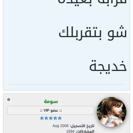
شو بتقربلك
خديجة
سومة
:: عضو VIP ::
تاريخ التسجيل:
Aug 2008
المشاركات:
1694