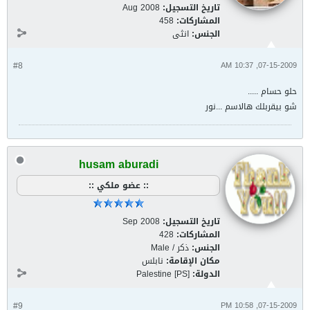
تاريخ التسجيل:
Aug 2008
المشاركات:
458
الجنس:
انثى
#8
07-15-2009, 10:37 AM
حلو حسام .....
شو بيقربلك هالاسم ...نور
husam aburadi
:: عضو ملكي ::
تاريخ التسجيل:
Sep 2008
المشاركات:
428
الجنس:
ذكر / Male
مكان الإقامة:
نابلس
الدولة:
Palestine [PS]
#9
07-15-2009, 10:58 PM