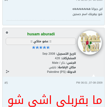
#4
ابن جيرانا هههههههه
شو بيقربلك اسم حسنين
husam aburadi
:: عضو ملكي ::
تاريخ التسجيل:
Sep 2008
المشاركات:
428
الجنس:
ذكر / Male
مكان الإقامة:
نابلس
الدولة:
Palestine [PS]
#5
07-08-2009, 06:01 PM
ما بقربلي اشي شو