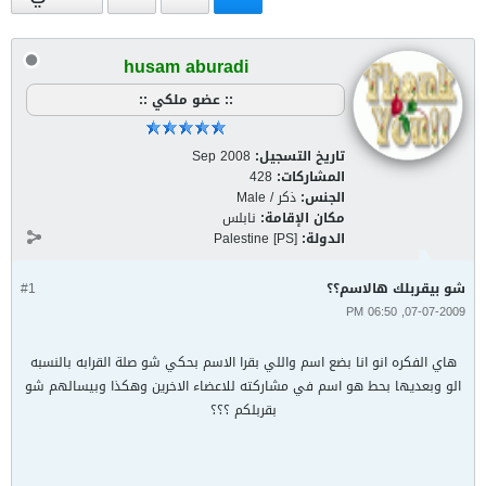
husam aburadi
:: عضو ملكي ::
تاريخ التسجيل:
Sep 2008
المشاركات:
428
الجنس:
ذكر / Male
مكان الإقامة:
نابلس
الدولة:
Palestine [PS]
شو بيقربلك هالاسم؟؟
#1
07-07-2009, 06:50 PM
هاي الفكره انو انا بضع اسم واللي بقرا الاسم بحكي شو صلة القرابه بالنسبه
الو وبعديها بحط هو اسم في مشاركته للاعضاء الاخرين وهكذا وبيسالهم شو
بقربلكم ؟؟؟