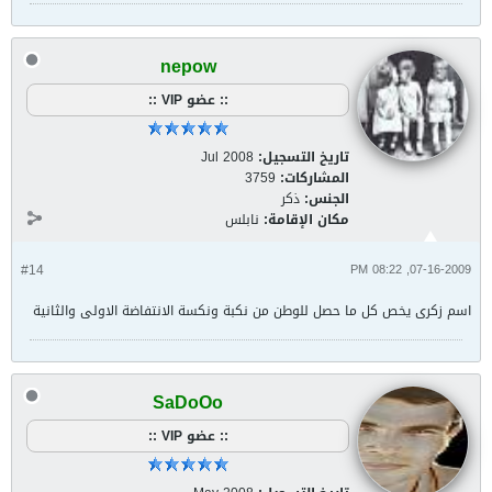
nepow
:: عضو VIP ::
تاريخ التسجيل:
Jul 2008
المشاركات:
3759
الجنس:
ذكر
مكان الإقامة:
نابلس
#14
07-16-2009, 08:22 PM
اسم زكرى يخص كل ما حصل للوطن من نكبة ونكسة الانتفاضة الاولى والثانية
SaDoOo
:: عضو VIP ::