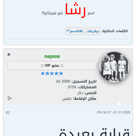
رشا
اسم
شو بقربلكم!!!
الكلمات الدلالية:
بيقربلك
,
هالاسم؟؟
nepow
:: عضو VIP ::
تاريخ التسجيل:
Jul 2008
المشاركات:
3759
الجنس:
ذكر
مكان الإقامة:
نابلس
#2
07-07-2009, 06:57 PM
قرابة بعيدة