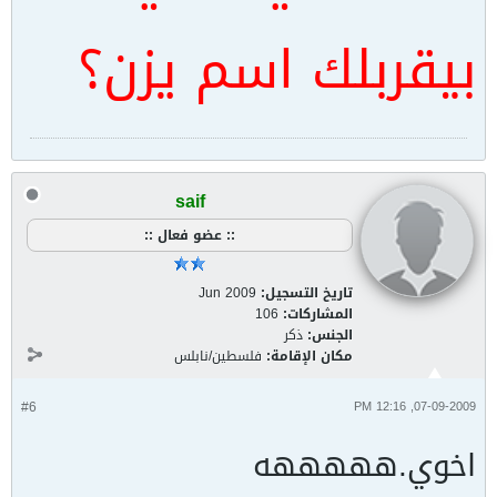
بيقربلك اسم يزن؟
saif
:: عضو فعال ::
تاريخ التسجيل:
Jun 2009
المشاركات:
106
الجنس:
ذكر
مكان الإقامة:
فلسطين/نابلس
#6
07-09-2009, 12:16 PM
اخوي.هههههه