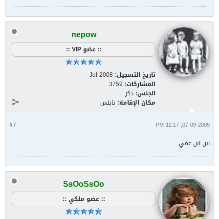
nepow
:: عضو VIP ::
تاريخ التسجيل:
Jul 2008
المشاركات:
3759
الجنس:
ذكر
مكان الإقامة:
نابلس
#7
07-09-2009, 12:17 PM
ابن ابن عمي
SsOoSsOo
:: عضو ملكي ::