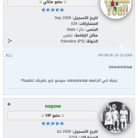
:: عضو ملكي ::
تاريخ التسجيل:
Sep 2008
المشاركات:
428
الجنس:
ذكر / Male
مكان الإقامة:
نابلس
الدولة:
Palestine [PS]
#11
07-16-2009, 06:08 PM
هههههههه
زميله في الجامعه ههههههه سوسو شو بتقربلك لطفيه!!!
nepow
:: عضو VIP ::
تاريخ التسجيل:
Jul 2008
المشاركات:
3759