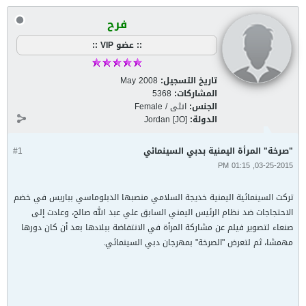
فرح
:: عضو VIP ::
تاريخ التسجيل:
May 2008
المشاركات:
5368
الجنس:
انثى / Female
الدولة:
Jordan [JO]
"صرخة" المرأة اليمنية بدبي السينمائي
#1
03-25-2015, 01:15 PM
تركت السينمائية اليمنية خديجة السلامي منصبها الدبلوماسي بباريس في خضم
الاحتجاجات ضد نظام الرئيس اليمني السابق علي عبد الله صالح، وعادت إلى
صنعاء لتصوير فيلم عن مشاركة المرأة في الانتفاضة ببلادها بعد أن كان دورها
مهمشا، ثم لتعرض "الصرخة" بمهرجان دبي السينمائي.