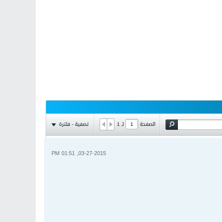
تصفية - فلترة
الصفحة
لـ
1
03-27-2015, 01:51 PM