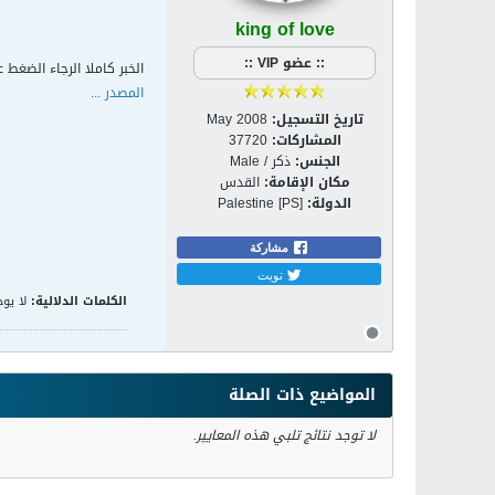
king of love
:: عضو VIP ::
الخبر كاملا الرجاء الضغط ع
المصدر ...
تاريخ التسجيل:
May 2008
المشاركات:
37720
الجنس:
ذكر / Male
مكان الإقامة:
القدس
الدولة:
Palestine [PS]
مشاركة
تويت
الكلمات الدلالية:
لا يوج
المواضيع ذات الصلة
لا توجد نتائج تلبي هذه المعايير.