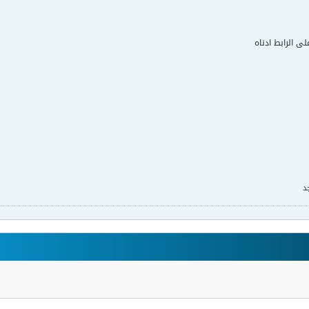
لى الرابط ادناه
د