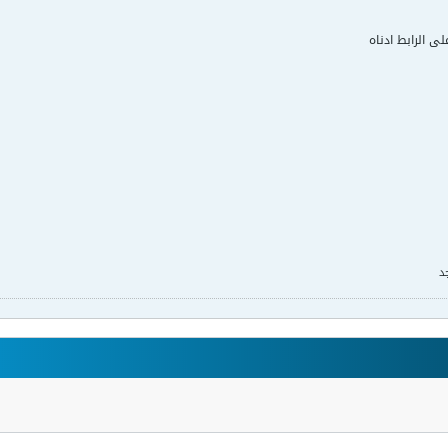
لى الرابط ادناه
د