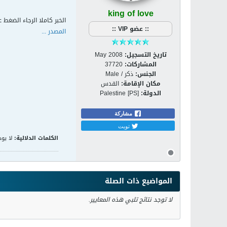
king of love
الخبر كاملا الرجاء الضغط ع
:: عضو VIP ::
المصدر ...
تاريخ التسجيل:
May 2008
المشاركات:
37720
الجنس:
ذكر / Male
مكان الإقامة:
القدس
الدولة:
Palestine [PS]
مشاركة
تويت
الكلمات الدلالية:
لا يوج
المواضيع ذات الصلة
لا توجد نتائج تلبي هذه المعايير.