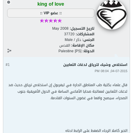
king of love
:: عضو VIP ::
تاريخ التسجيل:
May 2008
المشاركات:
37720
الجنس:
ذكر / Male
مكان الإقامة:
القدس
الدولة:
Palestine [PS]
استخلاص وشيك لترياق لدغات الثعابين
#1
04-07-2015, 08:04 PM
قال علماء بكلية طب المناطق الحارة في ليفربول إن استخلاص ترياق حديث ضد
لدغات الثعابين لمعالجة ضحايا الأفاعي السامة في الدول الأفريقية جنوب
الصحراء، سيصبح واقعا في غضون السنوات القادمة.
الخبر كاملا الرجاء الضغط على الرابط ادناه