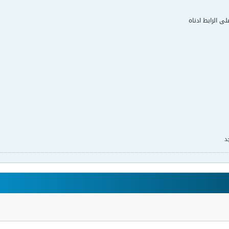
لى الرابط ادناه
د