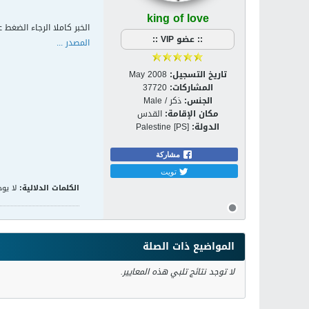
king of love
الخبر كاملا الرجاء الضغط ع
:: عضو VIP ::
المصدر ...
تاريخ التسجيل:
May 2008
المشاركات:
37720
الجنس:
ذكر / Male
مكان الإقامة:
القدس
الدولة:
Palestine [PS]
مشاركة
تويت
الكلمات الدلالية:
لا يوج
المواضيع ذات الصلة
لا توجد نتائج تلبي هذه المعايير.