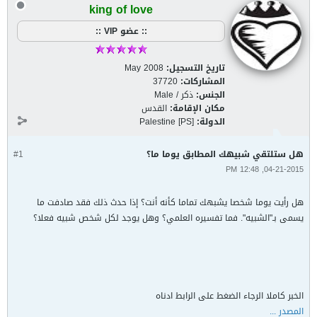
king of love
:: عضو VIP ::
تاريخ التسجيل:
May 2008
المشاركات:
37720
الجنس:
ذكر / Male
مكان الإقامة:
القدس
الدولة:
Palestine [PS]
هل ستلتقي شبيهك المطابق يوما ما؟
#1
04-21-2015, 12:48 PM
هل رأيت يوما شخصا يشبهك تماما كأنه أنت؟ إذا حدث ذلك فقد صادفت ما
يسمى بـ"الشبيه". فما تفسيره العلمي؟ وهل يوجد لكل شخص شبيه فعلا؟
الخبر كاملا الرجاء الضغط على الرابط ادناه
المصدر ...