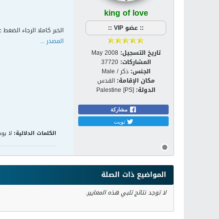
king of love
:: عضو VIP ::
الخبر كاملا الرجاء الضغط ع
المصدر ...
تاريخ التسجيل:
May 2008
المشاركات:
37720
الجنس:
ذكر / Male
مكان الإقامة:
القدس
الدولة:
Palestine [PS]
مشاركة
تويت
الكلمات الدلالية:
لا يوج
المواضيع ذات الصلة
لا توجد نتائج تلبي هذه المعايير.