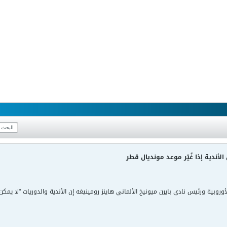
أندية إذا غُيّر موعد مونديال قطر
لأوروبية ورئيس نادي بايرن ميونيخ الألماني هاينز رومينيغه إن الأندية والدوريات "لا ي