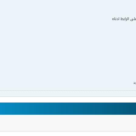
لى الرابط ادناه
د