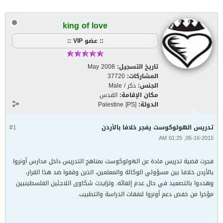
king of love
:: عضو VIP ::
تاريخ التسجيل:
May 2008
المشاركات:
37720
الجنس:
ذكر / Male
مكان الإقامة:
القدس
الدولة:
Palestine [PS]
تدريس الهولوكوست يفجر خلافا بالأردن
#1
05-16-2015, 01:25 AM
فجرت قضية تدريس مادة عن الهولوكوست بمناهج التدريس داخل مدارس أونروا
بالأردن خلافا بين مسؤولي الوكالة والمعلمين، الذين وقفوا ضد هذا القرار،
وهددوا بالتصعيد في حال عدم إلغائه. وتزايدت شكاوى اللاجئين الفلسطينيين
مؤخرا من خفض دعم أونروا لنفقات الدراسة والتطبيب.