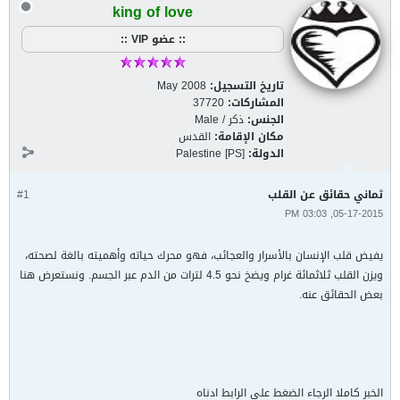
king of love
:: عضو VIP ::
تاريخ التسجيل:
May 2008
المشاركات:
37720
الجنس:
ذكر / Male
مكان الإقامة:
القدس
الدولة:
Palestine [PS]
ثماني حقائق عن القلب
#1
05-17-2015, 03:03 PM
يفيض قلب الإنسان بالأسرار والعجائب، فهو محرك حياته وأهميته بالغة لصحته،
ويزن القلب ثلاثمائة غرام ويضخ نحو 4.5 لترات من الدم عبر الجسم. ونستعرض هنا
بعض الحقائق عنه.
الخبر كاملا الرجاء الضغط على الرابط ادناه