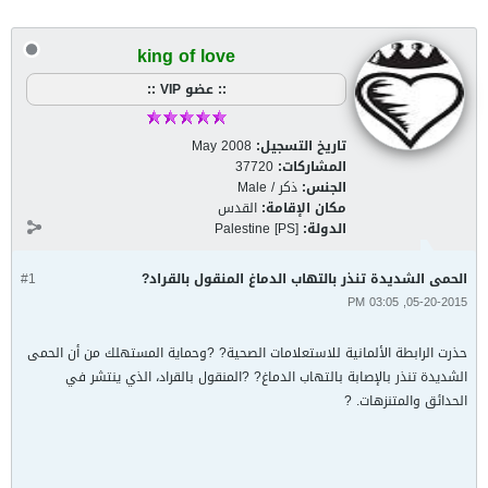
king of love
:: عضو VIP ::
تاريخ التسجيل:
May 2008
المشاركات:
37720
الجنس:
ذكر / Male
مكان الإقامة:
القدس
الدولة:
Palestine [PS]
الحمى الشديدة تنذر بالتهاب الدماغ المنقول بالقراد?
#1
05-20-2015, 03:05 PM
حذرت الرابطة الألمانية للاستعلامات الصحية? ?وحماية المستهلك من أن الحمى
الشديدة تنذر بالإصابة بالتهاب الدماغ? ?المنقول بالقراد، الذي ينتشر في
الحدائق والمتنزهات. ?