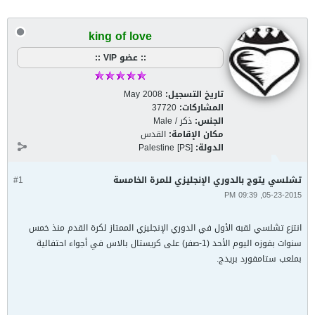
king of love
:: عضو VIP ::
تاريخ التسجيل:
May 2008
المشاركات:
37720
الجنس:
ذكر / Male
مكان الإقامة:
القدس
الدولة:
Palestine [PS]
تشلسي يتوج بالدوري الإنجليزي للمرة الخامسة
#1
05-23-2015, 09:39 PM
انتزع تشلسي لقبه الأول في الدوري الإنجليزي الممتاز لكرة القدم منذ خمس
سنوات بفوزه اليوم الأحد (1-صفر) على كريستال بالاس في أجواء احتفالية
بملعب ستامفورد بريدج.