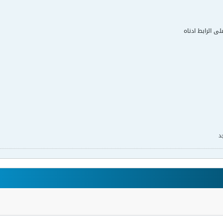
لى الرابط ادناه
د