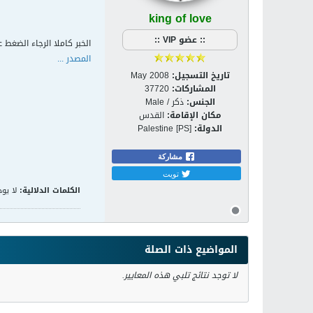
king of love
:: عضو VIP ::
الخبر كاملا الرجاء الضغط ع
المصدر ...
تاريخ التسجيل:
May 2008
المشاركات:
37720
الجنس:
ذكر / Male
مكان الإقامة:
القدس
الدولة:
Palestine [PS]
مشاركة
تويت
الكلمات الدلالية:
لا يوج
المواضيع ذات الصلة
لا توجد نتائج تلبي هذه المعايير.