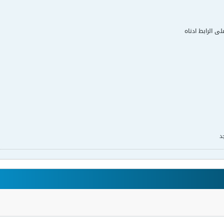
لى الرابط ادناه
د