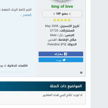
king of love
الخبر كاملا الرجاء الضغط ع
:: عضو VIP ::
المصدر ...
تاريخ التسجيل:
May 2008
المشاركات:
37720
الجنس:
ذكر / Male
مكان الإقامة:
القدس
الدولة:
Palestine [PS]
مشاركة
تويت
الكلمات الدلالية:
لا يوج
المواضيع ذات الصلة
لا توجد نتائج تلبي هذه المعايير.