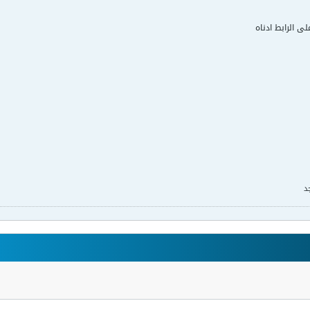
لى الرابط ادناه
د