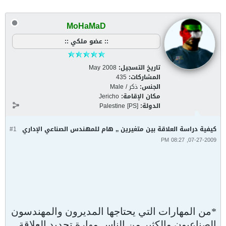
MoHaMaD
:: عضو ملكي ::
تاريخ التسجيل:
May 2008
المشاركات:
435
الجنس:
ذكر / Male
مكان الإقامة:
Jericho
الدولة:
Palestine [PS]
كيفية دراسة العلاقة بين متغيرين ,, هام للمهندس الصناعي الإداري
#1
07-27-2009, 08:27 PM
*من المهارات التي يحتاجها المديرون والمهندسون
الصناعيون والكثير من الناس مهارة تحديد العلاقة